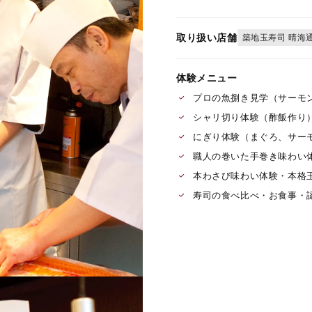
取り扱い店舗
築地玉寿司 晴海
体験メニュー
プロの魚捌き見学（サーモ
シャリ切り体験（酢飯作り
にぎり体験（まぐろ、サー
職人の巻いた手巻き味わい
本わさび味わい体験・本格
寿司の食べ比べ・お食事・