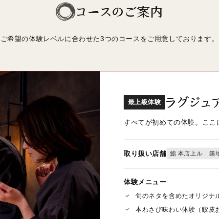
コースのご案内
ご希望の体験レベルに合わせた
3つのコースをご用意しております。
ラグジュ
最上級体験
すべてが初めての体験。ここ
取り扱い店舗
鮨 本店上ル
築
体験メニュー
旬のネタを含めたオリジナ
本わさび味わい体験（鮫皮