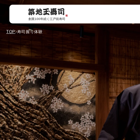
コンテ
ンツに
進む
創業100年続く江戸前寿司
TOP
寿司握り体験