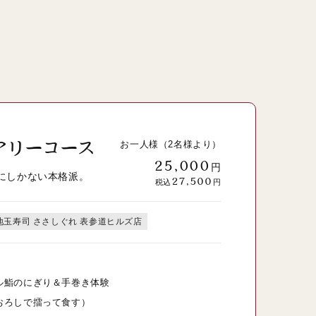
アリーコース
お一人様（2名様より）
25,000
円
にしかない本格派。
27,500
税込
円
地玉寿司 ささしぐれ 表参道ヒルズ店
ル鮨のにぎり＆手巻き体験
おろしで擂って食す）