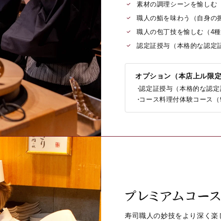
素材の調理シーンを愉しむ
職人の鮨を味わう（自身の
職人の包丁技を愉しむ（4
認定証授与（本格的な認定
オプション（本店上ル限
認定証授与（本格的な認定
コース料理付体験コース（90分
プレミアムコー
寿司職人の妙技をより深く楽