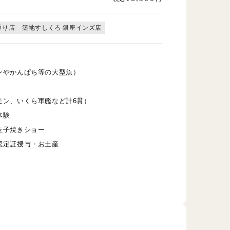
通り店
築地すしくろ 銀座インズ店
ンやかんぱち等の大型魚）
）
モン、いくら軍艦など計6貫）
体験
玉子焼きショー
認定証授与・お土産