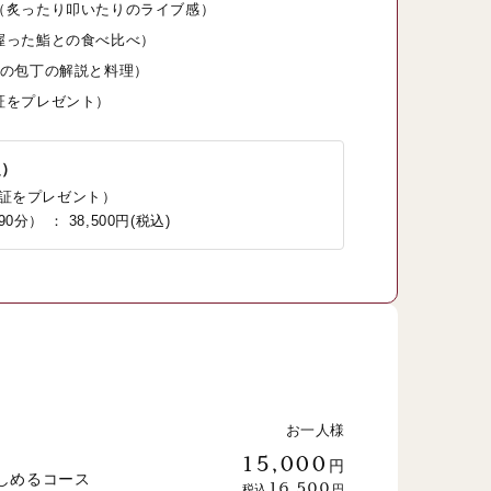
（炙ったり叩いたりのライブ感）
握った鮨との食べ比べ）
種の包丁の解説と料理）
証をプレゼント）
定）
証をプレゼント）
） ： 38,500円(税込)
ス
お一人様
15,000
円
しめるコース
16,500
税込
円