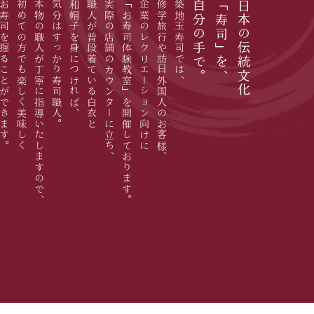
寿司を握ることができます。
初めての方でも楽しく美味しく
本物の職人が丁寧に指導いたしますので、
気分はすっかり寿司職人。
和帽子を身につければ、
職人が普段着ている白衣と
実際の店舗のカウンターに立ち、
「お寿司体験教室」を開催しております。
企業のレクリエーション向けに
修学旅行や訪日外国人のお客様、
築地玉寿司では、
自分の手で。
「寿司」を、
日本の伝統文化