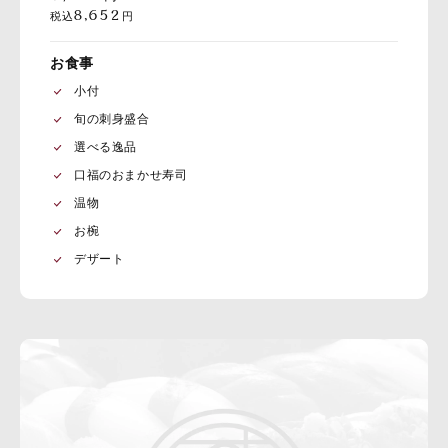
8,652
税込
円
お食事
小付
旬の刺身盛合
選べる逸品
口福のおまかせ寿司
温物
お椀
デザート