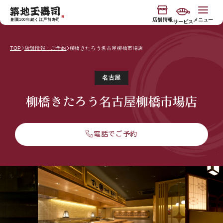
コンテ
"
"
ンツに
進む
店舗情報
メニュー
創業100年続く江戸前寿司
サービス
TOP
店舗情報・ご予約
柳橋きたろう名古屋柳橋市場店
今月の限定入荷
玉寿司の物語
名古屋
寿司握り体験
玉寿司のブランド
柳橋きたろう名古屋柳橋市場店
電話でご予約
"専属板前付き"おもてなしコース
サービス
バスツアー
お知らせ
食べ放題店
JP
EN