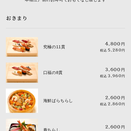
おきまり
4,800
円
究極の11貫
5,280
税込
円
3,600
円
口福の8貫
3,960
税込
円
2,600
円
海鮮ばらちらし
2,860
税込
円
2,600
円
寿ちらし