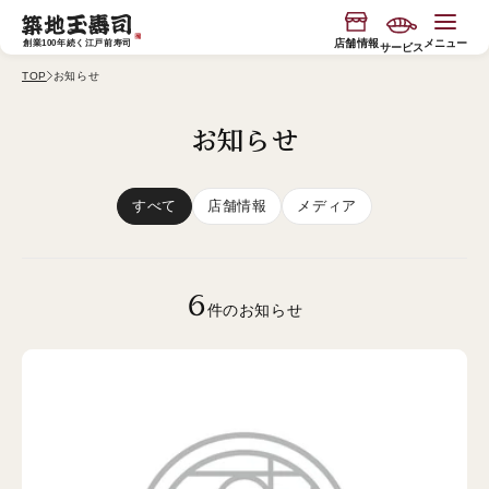
コンテ
ンツに
進む
店舗情報
メニュー
創業100年続く江戸前寿司
サービス
TOP
お知らせ
今月の限定入荷
玉寿司の物語
お知らせ
すべて
店舗情報
メディア
寿司握り体験
玉寿司のブランド
"専属板前付き"おもてなしコース
サービス
6
件のお知らせ
バスツアー
お知らせ
食べ放題店
JP
EN