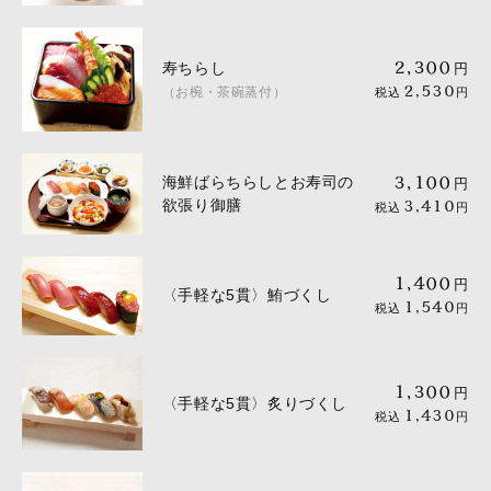
寿ちらし
2,300
円
（お椀・茶碗蒸付）
2,530
税込
円
海鮮ばらちらしとお寿司の
3,100
円
欲張り御膳
3,410
税込
円
1,400
円
〈手軽な5貫〉鮪づくし
1,540
税込
円
1,300
円
〈手軽な5貫〉炙りづくし
1,430
税込
円