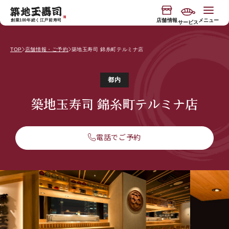
コンテ
"
"
ンツに
進む
店舗情報
メニュー
創業100年続く江戸前寿司
サービス
TOP
店舗情報・ご予約
築地玉寿司 錦糸町テルミナ店
今月の限定入荷
玉寿司の物語
都内
寿司握り体験
玉寿司のブランド
築地玉寿司 錦糸町テルミナ店
電話でご予約
"専属板前付き"おもてなしコース
サービス
バスツアー
お知らせ
食べ放題店
JP
EN