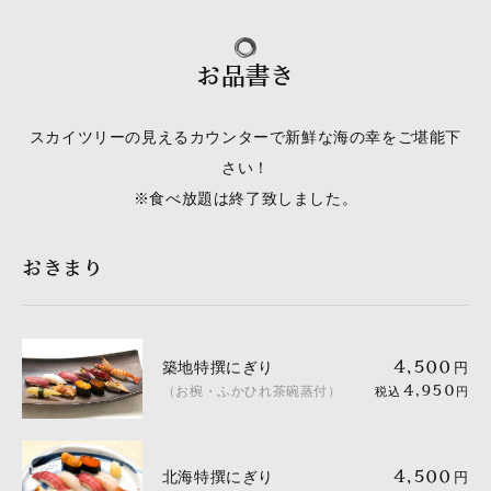
お品書き
スカイツリーの見えるカウンターで新鮮な海の幸をご堪能下
さい！
※食べ放題は終了致しました。
おきまり
築地特撰にぎり
4,500
円
（お椀・ふかひれ茶碗蒸付）
4,950
税込
円
北海特撰にぎり
4,500
円