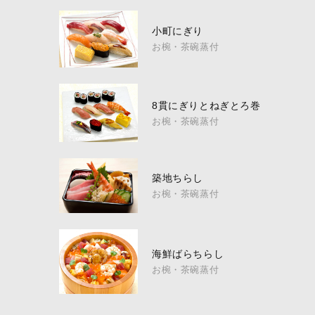
小町にぎり
お椀・茶碗蒸付
8貫にぎりとねぎとろ巻
お椀・茶碗蒸付
築地ちらし
お椀・茶碗蒸付
海鮮ばらちらし
お椀・茶碗蒸付