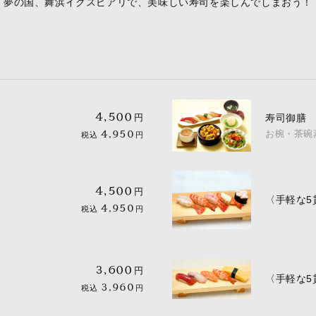
夢の国、舞浜イクスピアリで、美味しい寿司を楽しんでしまおう！
4,500
円
寿司御膳
お椀・茶碗
4,950
税込
円
4,500
円
〈手軽な5
4,950
税込
円
3,600
円
〈手軽な5
3,960
税込
円