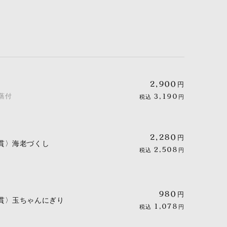
2,900
円
蒸付
3,190
税込
円
2,280
円
貫〉海老づくし
2,508
税込
円
980
円
貫〉玉ちゃんにぎり
1,078
税込
円