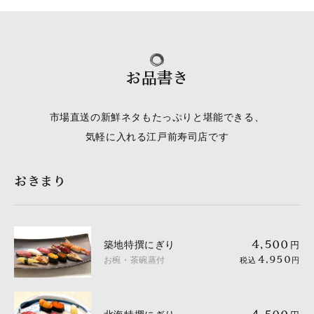
お品書き
市場直送の新鮮ネタもたっぷりと堪能できる、
気軽に入れる江戸前寿司店です
おきまり
築地特撰にぎり
4,500
円
お椀・茶碗蒸付
4,950
税込
円