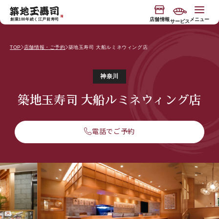
コンテ
"
"
ンツに
進む
店舗情報
メニュー
創業100年続く江戸前寿司
サービス
TOP
店舗情報・ご予約
築地玉寿司 大船ルミネウィング店
今月の限定入荷
玉寿司の物語
神奈川
寿司握り体験
玉寿司のブランド
築地玉寿司 大船ルミネウィング店
電話でご予約
"専属板前付き"おもてなしコース
サービス
バスツアー
お知らせ
食べ放題店
JP
EN