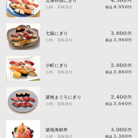
北海特撰にぎり
4,500
円
お椀・茶碗蒸付
4,950
税込
円
七福にぎり
3,600
円
お椀・茶碗蒸付
3,960
税込
円
小町にぎり
2,600
円
お椀・茶碗蒸付
2,860
税込
円
築地まぐろにぎり
2,400
円
お椀・茶碗蒸付
2,640
税込
円
築地海鮮丼
3,000
円
お椀・茶碗蒸付
3,300
税込
円