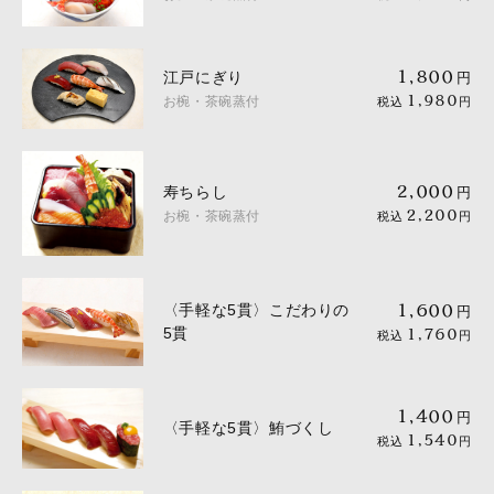
江戸にぎり
1,800
円
お椀・茶碗蒸付
1,980
税込
円
寿ちらし
2,000
円
お椀・茶碗蒸付
2,200
税込
円
〈手軽な5貫〉こだわりの
1,600
円
5貫
1,760
税込
円
1,400
円
〈手軽な5貫〉鮪づくし
1,540
税込
円