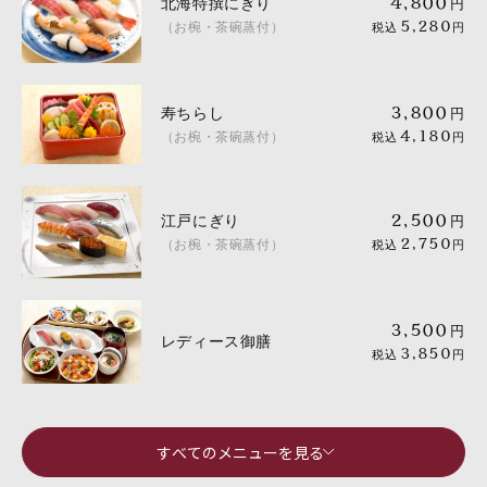
北海特撰にぎり
4,800
円
（お椀・茶碗蒸付）
5,280
税込
円
寿ちらし
3,800
円
（お椀・茶碗蒸付）
4,180
税込
円
江戸にぎり
2,500
円
（お椀・茶碗蒸付）
2,750
税込
円
3,500
円
レディース御膳
3,850
税込
円
すべてのメニューを見る