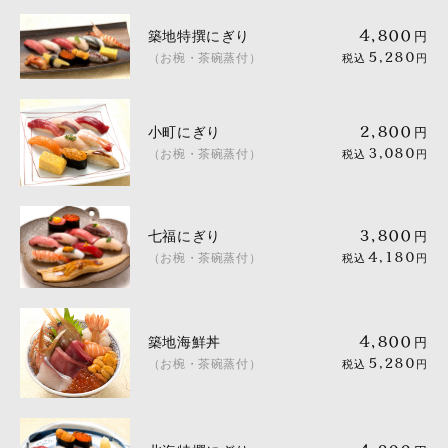
築地特撰にぎり
4,800
円
（お椀・茶碗蒸付）
5,280
税込
円
小町にぎり
2,800
円
（お椀・茶碗蒸付）
3,080
税込
円
七福にぎり
3,800
円
（お椀・茶碗蒸付）
4,180
税込
円
築地海鮮丼
4,800
円
（お椀・茶碗蒸付）
5,280
税込
円