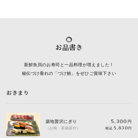
お品書き
新鮮魚貝のお寿司と一品料理が増えました！
秘伝づけ垂れの「づけ鮪」をぜひご賞味下さい
おきまり
築地贅沢にぎり
5,300
円
（お椀・茶碗蒸付）
5,830
税込
円