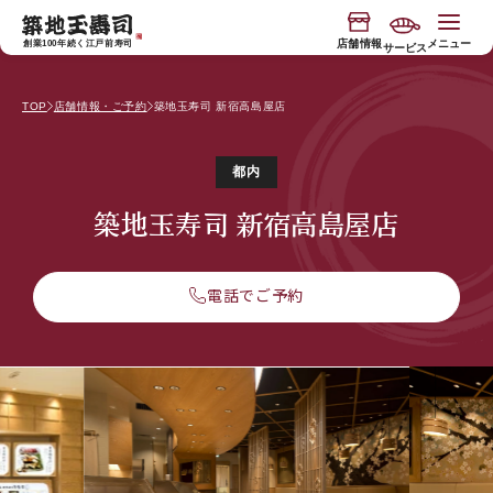
コンテ
"
"
ンツに
進む
店舗情報
メニュー
創業100年続く江戸前寿司
サービス
TOP
店舗情報・ご予約
築地玉寿司 新宿高島屋店
今月の限定入荷
玉寿司の物語
都内
寿司握り体験
玉寿司のブランド
築地玉寿司 新宿高島屋店
電話でご予約
"専属板前付き"おもてなしコース
サービス
バスツアー
お知らせ
食べ放題店
JP
EN