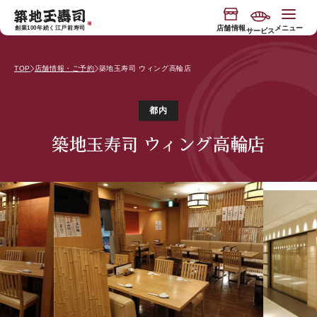
コンテ
"
"
ンツに
進む
店舗情報
メニュー
創業100年続く江戸前寿司
サービス
TOP
店舗情報・ご予約
築地玉寿司 ウィング高輪店
今月の限定入荷
玉寿司の物語
都内
寿司握り体験
玉寿司のブランド
築地玉寿司 ウィング高輪店
"専属板前付き"おもてなしコース
サービス
バスツアー
お知らせ
食べ放題店
JP
EN