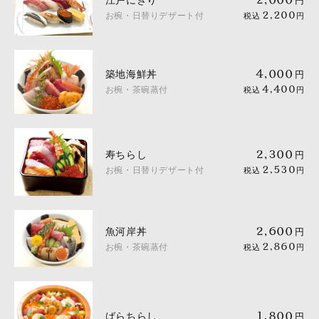
江戸にぎり
円
お椀・日替りデザート付
2,200
税込
円
築地海鮮丼
4,000
円
お椀・茶碗蒸付
4,400
税込
円
寿ちらし
2,300
円
お椀・日替りデザート付
2,530
税込
円
魚河岸丼
2,600
円
お椀・茶碗蒸付
2,860
税込
円
ばらちらし
1,800
円