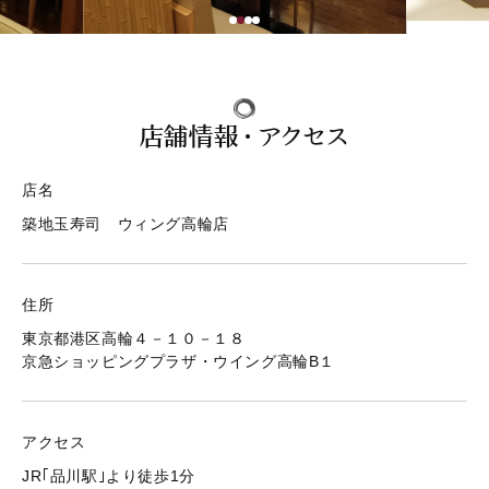
テイクアウト 取扱い店
店舗情報・ご予約
店舗情報・アクセス
JP
EN
店名
築地玉寿司 ウィング高輪店
店舗情報・ご予約
住所
東京都港区高輪４－１０－１８
京急ショッピングプラザ・ウイング高輪B１
アクセス
JR｢品川駅｣より徒歩1分