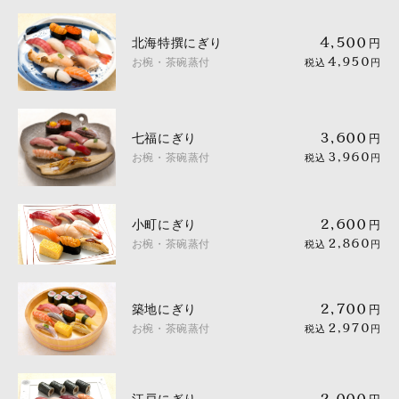
北海特撰にぎり
4,500
円
お椀・茶碗蒸付
4,950
税込
円
七福にぎり
3,600
円
お椀・茶碗蒸付
3,960
税込
円
小町にぎり
2,600
円
お椀・茶碗蒸付
2,860
税込
円
築地にぎり
2,700
円
お椀・茶碗蒸付
2,970
税込
円
2,000